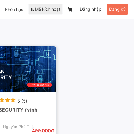
Mã kích hoạt
Đăng nhập
Đăng ký
Khóa học
5
(5)
SECURITY (vĩnh
Nguyễn Phú Thịnh
499.000đ