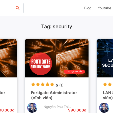
Blog
Youtube
Tag: security
5
(1)
tor
Fortigate Administrator
LAN 
(vĩnh viễn)
viễn)
Nguyễn Phú Thịnh
90.000đ
990.000đ