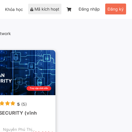
Mã kích hoạt
Đăng nhập
Đăng ký
Khóa học
twork
5
(5)
SECURITY (vĩnh
Nguyễn Phú Thịnh