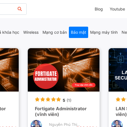
Blog
Youtube
ả khóa học
Wireless
Mạng cơ bản
Bảo mật
Mạng máy tính
Ne
5
(1)
tor
Fortigate Administrator
LAN 
(vĩnh viễn)
viễn)
Nguyễn Phú Thịnh