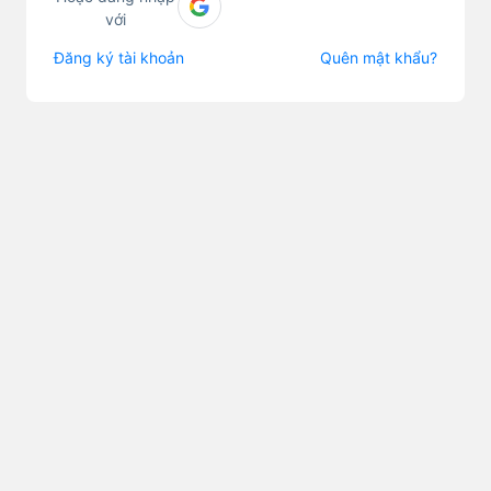
với
Đăng ký tài khoản
Quên mật khẩu?