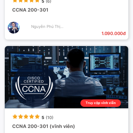
5
(6)
CCNA 200-301
Nguyễn Phú Thịnh
1.090.000đ
5
(10)
CCNA 200-301 (vĩnh viễn)