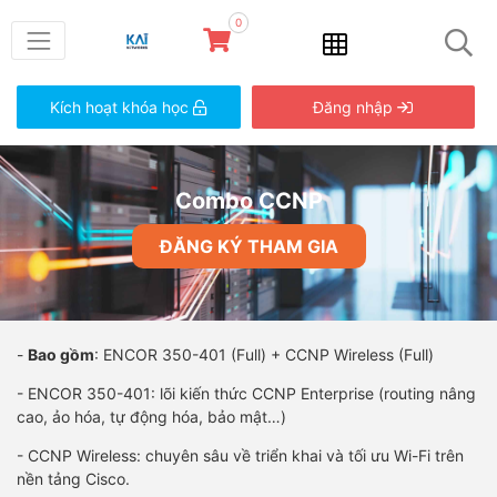
0
Kích hoạt khóa học
Đăng nhập
Combo CCNP
ĐĂNG KÝ THAM GIA
-
Bao gồm
: ENCOR 350-401 (Full) + CCNP Wireless (Full)
- ENCOR 350-401: lõi kiến thức CCNP Enterprise (routing nâng
cao, ảo hóa, tự động hóa, bảo mật…)
- CCNP Wireless: chuyên sâu về triển khai và tối ưu Wi-Fi trên
nền tảng Cisco.